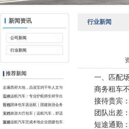
新闻资讯
行业新闻
公司新闻
行业新闻
资
推荐新闻
一、匹配场
走遍西府大地，品读宝鸡千年人文与
商务租车
宝鸡远航汽车：专业护航师生研学出
山水
接待贵宾：优
宝鸡团体包车选远航｜团建旅游会务
行包
团队出差：7
宝鸡旅游大巴包车｜远航汽车，舒适
大巴
宝鸡远航汽车完成本地企业团建包车
旅途
短途通勤：混