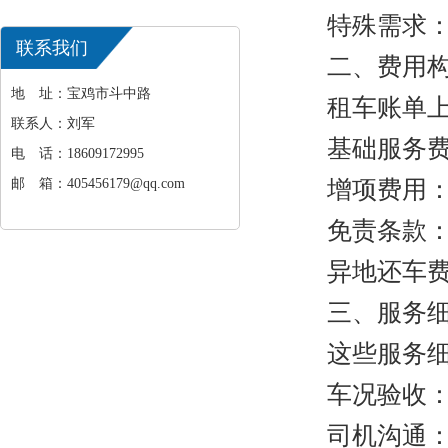
出行
特殊需求：提
联系我们
二、费用构
地 址：宝鸡市斗中路
租车账单上
联系人：刘军
基础服务费
电 话：18609172995
邮 箱：405456179@qq.com
增项费用：G
免责条款：
异地还车费
三、服务细
这些服务细
车况验收：重
司机沟通：