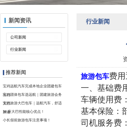
新闻资讯
行业新闻
公司新闻
行业新闻
资
推荐新闻
费用
旅游包车
一、基础费
宝鸡远航汽车完成本地企业团建包车
宝鸡团体包车选远航｜团建旅游会务
出行
车辆使用费
宝鸡旅游大巴包车｜远航汽车，舒适
大巴
基本保险‌：
56 座大巴性能核心优点！
旅途
小长假前旅游包车注意事项！
司机服务费‌