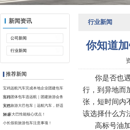
新闻资讯
行业新闻
公司新闻
你知道加
行业新闻
资
推荐新闻
你是否也遇到
宝鸡远航汽车完成本地企业团建包车
行，到异地而
宝鸡团体包车选远航｜团建旅游会务
出行
张，短时间内
宝鸡旅游大巴包车｜远航汽车，舒适
大巴
该选择什么方
56 座大巴性能核心优点！
旅途
小长假前旅游包车注意事项！
高标号油加成