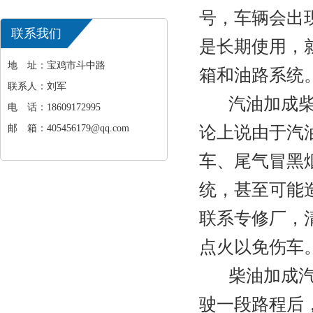
号，车辆会出
联系我们
是长期使用，
地 址：宝鸡市斗中路
箱和油路系统
联系人：刘军
汽油加成柴油
电 话：18609172995
邮 箱：405456179@qq.com
论上说由于汽
车、尾气冒黑
统，甚至可能
联系专修厂，
点火以免伤车
柴油加成汽油
驶一段路程后