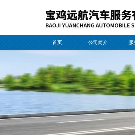
首页
公司简介
服