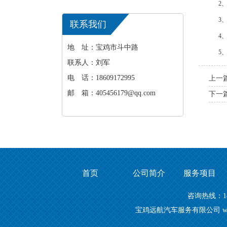
2、不
3、租
联系我们
4、租
地 址：宝鸡市斗中路
5、与
联系人：刘军
电 话：18609172995
上一
邮 箱：405456179@qq.com
下一
首页
公司简介
服务项目
咨询热线：1
宝鸡远航汽车服务有限公司 www