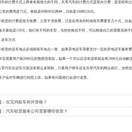
的计费方式上两者有着很大的不同，共享汽车的计费方式是双向计费，是里程和公里同时收
公里的费用是72元。夜租是69和99元两种，日租是198和228元。
赁的计费是按天收费，公里不另收费，只是在周末的时候租车费要贵几十元，比如传
，每天最低是159元，他们有不同的车型，当然价格也不同，可以根据自己的需要选择
还车方式
车租赁
的还车地点必须跟租车地点一致，如果异地还车需要支付一定的异地还车服务费
并且需要用户刷2000元的预授违章款，如果一个月以后没有违章就会将2000元自动解
汽车在还车方面没有那么多限制，只要用户将车还在共享汽车的网点就行，当然也
客户会对车辆进行拍照上传。如果有问题他们会进行追责。
篇：在宝鸡租车有何资格？
篇：汽车租赁服务公司需要哪些资质？