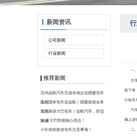
新闻资讯
行
公司新闻
行业新闻
一、
推荐新闻
共享享
助下单
宝鸡远航汽车完成本地企业团建包车
行租车
宝鸡团体包车选远航｜团建旅游会务
出行
汽车租
宝鸡旅游大巴包车｜远航汽车，舒适
大巴
脑上进
56 座大巴性能核心优点！
旅途
小长假前旅游包车注意事项！
二、