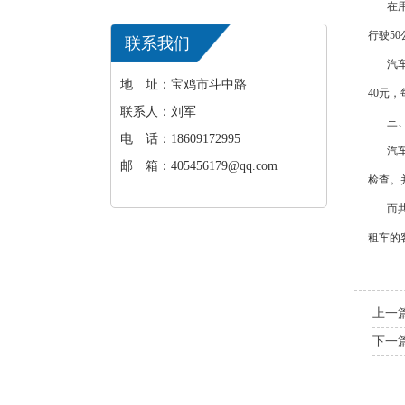
在用车
行驶50
联系我们
汽车租
地 址：宝鸡市斗中路
40元
联系人：刘军
三、
电 话：18609172995
汽
邮 箱：405456179@qq.com
检查。
而共享
租车的
上一
下一