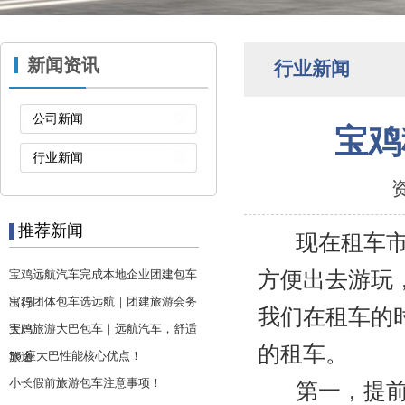
新闻资讯
行业新闻
公司新闻
宝鸡
行业新闻
资
推荐新闻
现在租车市场
宝鸡远航汽车完成本地企业团建包车
方便出去游玩
宝鸡团体包车选远航｜团建旅游会务
出行
我们在租车的
宝鸡旅游大巴包车｜远航汽车，舒适
大巴
的租车。
56 座大巴性能核心优点！
旅途
小长假前旅游包车注意事项！
第一，提前预