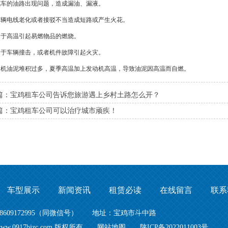
汽车的油路出现问题，造成漏油、漏液。
车辆电线老化或者接驳不当造成短路或产生火花。
由于高温引起易燃物品的燃烧。
由于车辆撞击，或者机件故障引起火灾。
动机油泥堆积过多，夏季高温加上发动机高温，导致油泥因高温而自燃。
篇：宝鸡租车公司告诉您旅游遇上乡村土路怎么开？
篇：宝鸡租车公司可以治疗城市顽疾！
车型展示
新闻资讯
租赁必读
在线留言
联系
8609172995（同微信号） 地址：宝鸡市斗中路
.0917bjzc.com 版权所有
网站地图
陕ICP备2022011003号