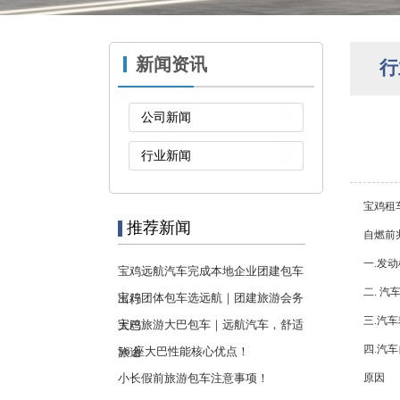
新闻资讯
行
公司新闻
行业新闻
宝鸡租
推荐新闻
自燃前
一.发
宝鸡远航汽车完成本地企业团建包车
二. 
宝鸡团体包车选远航｜团建旅游会务
出行
三.汽
宝鸡旅游大巴包车｜远航汽车，舒适
大巴
四.汽
56 座大巴性能核心优点！
旅途
小长假前旅游包车注意事项！
原因