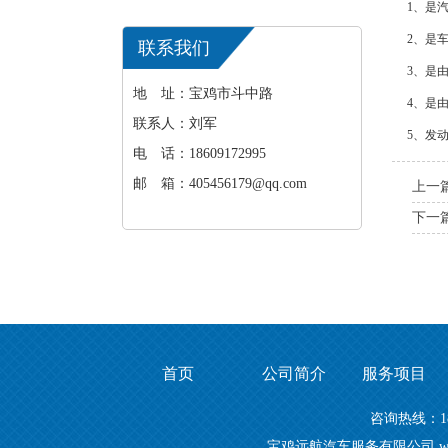
1、是
2、是
联系我们
3、是
地 址：宝鸡市斗中路
4、是
联系人：刘军
5、发
电 话：18609172995
邮 箱：405456179@qq.com
上一
下一
首页
公司简介
服务项目
咨询热线：1
宝鸡远航汽车服务有限公司 www