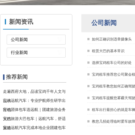
新闻资讯
公司新闻
如何正确识别违章摄像头
公司新闻
租赁大巴的基本常识
行业新闻
选择宝鸡租车公司的好处
宝鸡租车推荐您公司聚会租赁
推荐新闻
宝鸡租车教您如何正确驾
走遍西府大地，品读宝鸡千年人文与
宝鸡租车提醒您雾霾天驾
宝鸡远航汽车：专业护航师生研学出
山水
宝鸡团体包车选远航｜团建旅游会务
行包
租车出行最担心的就是车
宝鸡旅游大巴包车｜远航汽车，舒适
大巴
教您几招处理临时爱车故
宝鸡远航汽车完成本地企业团建包车
旅途