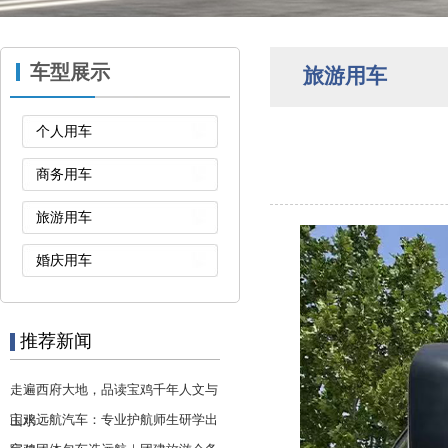
车型展示
旅游用车
个人用车
商务用车
旅游用车
婚庆用车
推荐新闻
走遍西府大地，品读宝鸡千年人文与
宝鸡远航汽车：专业护航师生研学出
山水