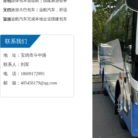
宝鸡团体包车选远航｜团建旅游会务
行包
宝鸡旅游大巴包车｜远航汽车，舒适
大巴
宝鸡远航汽车完成本地企业团建包车
旅途
出行
联系我们
地 址：宝鸡市斗中路
联系人：刘军
电 话：18609172995
邮 箱：405456179@qq.com