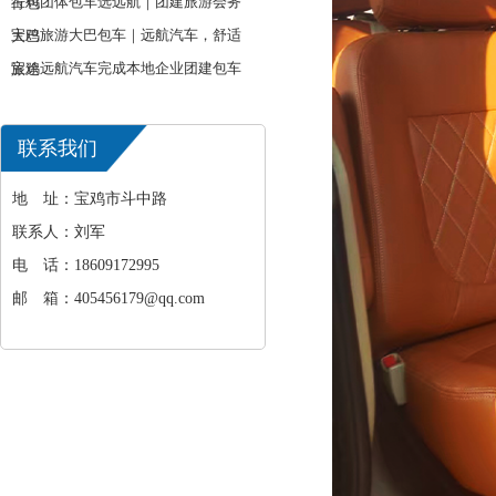
宝鸡团体包车选远航｜团建旅游会务
行包
宝鸡旅游大巴包车｜远航汽车，舒适
大巴
宝鸡远航汽车完成本地企业团建包车
旅途
出行
联系我们
地 址：宝鸡市斗中路
联系人：刘军
电 话：18609172995
邮 箱：405456179@qq.com