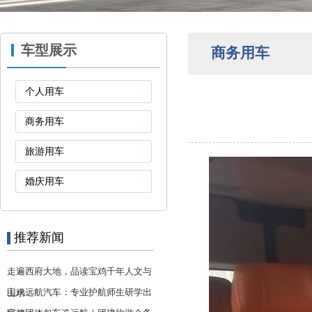
车型展示
商务用车
个人用车
商务用车
旅游用车
婚庆用车
推荐新闻
走遍西府大地，品读宝鸡千年人文与
宝鸡远航汽车：专业护航师生研学出
山水